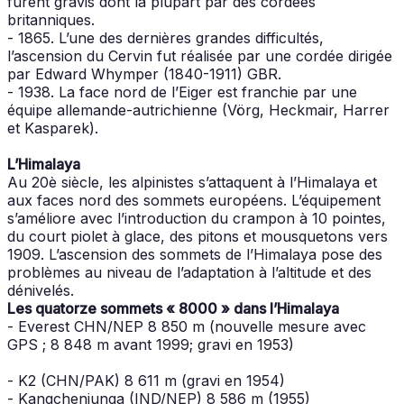
furent gravis dont la plupart par des cordées
britanniques.
- 1865. L’une des dernières grandes difficultés,
l’ascension du Cervin fut réalisée par une cordée dirigée
par Edward Whymper (1840-1911) GBR.
- 1938. La face nord de l’Eiger est franchie par une
équipe allemande-autrichienne (Vörg, Heckmair, Harrer
et Kasparek).
L’Himalaya
Au 20è siècle, les alpinistes s’attaquent à l’Himalaya et
aux faces nord des sommets européens. L’équipement
s’améliore avec l’introduction du crampon à 10 pointes,
du court piolet à glace, des pitons et mousquetons vers
1909. L’ascension des sommets de l’Himalaya pose des
problèmes au niveau de l’adaptation à l’altitude et des
dénivelés.
Les quatorze sommets « 8000 » dans l’Himalaya
- Everest CHN/NEP 8 850 m (nouvelle mesure avec
GPS ; 8 848 m avant 1999; gravi en 1953)
- K2 (CHN/PAK) 8 611 m (gravi en 1954)
- Kangchenjunga (IND/NEP) 8 586 m (1955)