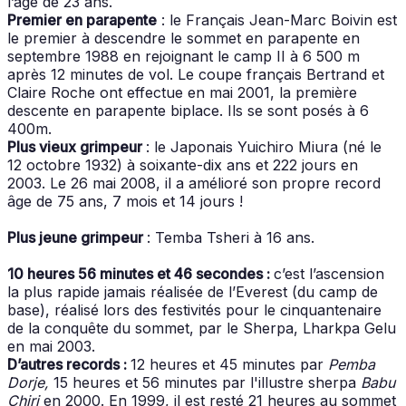
l’âge de 23 ans.
Premier en parapente
: le Français Jean-Marc Boivin est
le premier à descendre le sommet en parapente en
septembre 1988 en rejoignant le camp II à 6 500 m
après 12 minutes de vol. Le coupe français Bertrand et
Claire Roche ont effectue en mai 2001, la première
descente en parapente biplace. Ils se sont posés à 6
400m.
Plus vieux grimpeur
: le Japonais Yuichiro Miura (né le
12 octobre 1932) à soixante-dix ans et 222 jours en
2003. Le 26 mai 2008, il a amélioré son propre record
âge de 75 ans, 7 mois et 14 jours !
Plus jeune grimpeur
: Temba Tsheri à 16 ans.
10 heures 56 minutes et 46 secondes :
c’est l’ascension
la plus rapide jamais réalisée de l’Everest (du camp de
base), réalisé lors des festivités pour le cinquantenaire
de la conquête du sommet, par le Sherpa, Lharkpa Gelu
en mai 2003.
D’autres records :
12 heures et 45 minutes par
Pemba
Dorje,
15 heures et 56 minutes par l'illustre sherpa
Babu
Chiri
en 2000. En 1999, il est resté 21 heures au sommet