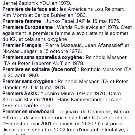
Jernej Zaplonik YOU en 1979.
Première de la face est
: les Américains Lou Reichart,
Kim Momb et Carlos Buhler en 1983.
Première femme
: Junko Tabei JAP le 16 mai 1975.
Première Européenne
: Wanda Rutkiewics en 1978. C’est
également la première femme à avoir atteint le sommet
du K2, et cela sans oxygène !
Premier Français
: Pierre Mazeaud, Jean Afanassieff et
Nicolas Jaeger le 15 octobre 1978.
Premiers sans appareils à oxygène :
Reinhold Messner
ITA et Peter Haberer AUT en 1978.
Première en solitaire (face nord)
: Reinhold Messner ITA
le 20 août 1980.
Premier sans oxygène
: Reinhold Messner ITA et Peter
Habeler AUT le 8 mai 1978.
Premiers à skis :
Yuichiro Miura JAP en 1970
;
Davo
Karnikar SLV en 2000 ; Hans Kammerlander ITA en
1996 sur l’arête nord.
Premier en snowboard
: originaire de Chamonix, Marco
Siffredi a descendu en une seule traite la face nord de
l'Everest en mai 2001 en moins de 2h30 ! Il est porté
disparu en septembre 2002 lors d’une autre tentative, à