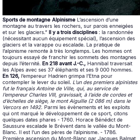
Sports de montagne
Alpinisme
L’ascension d’une
montagne au travers les rochers, sur parois enneigées
et sur les glaciers.”
Il y a trois disciplines
: la randonnée
(nécessitant aucun équipement spécial), l’ascension des
glaciers et la varappe ou escalade. La pratique de
l’alpinisme remonte à très longtemps. Les hommes ont
toujours essayé de franchir les sommets des montagnes
depuis l’éternité.
En 218 avant J.-C.,
Hannibal traversait
les Alpes avec ses 37 éléphants et ses 9 000 hommes.
En 126,
l’empereur Hadrien grimpa l’Etna pour
contempler le lever du soleil.
L’un des premiers alpinistes
fut le français Antoine de Ville, qui, au service de
l’empereur Charles VIII, gravissait, à l’aide de cordes et
d’échelles de siège, le mont Aiguille (2 086 m) dans le
Vercors en 1492.
Parmi les évènements et les exploits
qui ont marqué le développement de ce sport, citons
quelques dates phares - 1760. Horace Bénédict de
Saussure escalade le Brévent dans le vallée du Mont-
Blanc. Il est l’un des pères de l’alpinisme. - 1786.
Première ascension du Mont-Blanc par Jacques Balmat