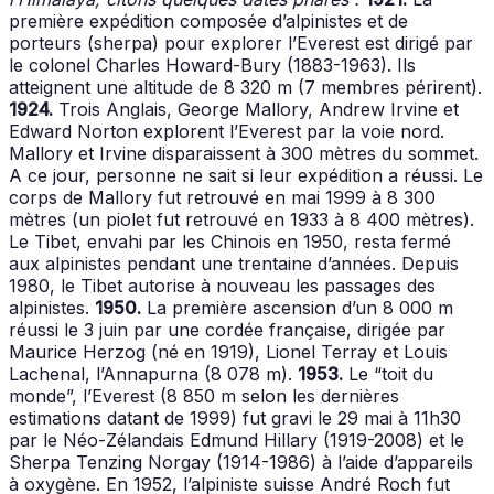
première expédition composée d’alpinistes et de
porteurs (sherpa) pour explorer l’Everest est dirigé par
le colonel Charles Howard-Bury (1883-1963). Ils
atteignent une altitude de 8 320 m (7 membres périrent).
1924.
Trois Anglais, George Mallory, Andrew Irvine et
Edward Norton explorent l’Everest par la voie nord.
Mallory et Irvine disparaissent à 300 mètres du sommet.
A ce jour, personne ne sait si leur expédition a réussi. Le
corps de Mallory fut retrouvé en mai 1999 à 8 300
mètres (un piolet fut retrouvé en 1933 à 8 400 mètres).
Le Tibet, envahi par les Chinois en 1950, resta fermé
aux alpinistes pendant une trentaine d’années. Depuis
1980, le Tibet autorise à nouveau les passages des
alpinistes.
1950.
La première ascension d’un 8 000 m
réussi le 3 juin par une cordée française, dirigée par
Maurice Herzog (né en 1919), Lionel Terray et Louis
Lachenal, l’Annapurna (8 078 m).
1953.
Le “toit du
monde”, l’Everest (8 850 m selon les dernières
estimations datant de 1999) fut gravi le 29 mai à 11h30
par le Néo-Zélandais Edmund Hillary (1919-2008) et le
Sherpa Tenzing Norgay (1914-1986) à l’aide d’appareils
à oxygène. En 1952, l’alpiniste suisse André Roch fut