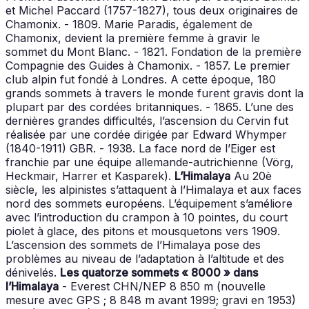
et Michel Paccard (1757-1827), tous deux originaires de
Chamonix. - 1809. Marie Paradis, également de
Chamonix, devient la première femme à gravir le
sommet du Mont Blanc. - 1821. Fondation de la première
Compagnie des Guides à Chamonix. - 1857. Le premier
club alpin fut fondé à Londres. A cette époque, 180
grands sommets à travers le monde furent gravis dont la
plupart par des cordées britanniques. - 1865. L’une des
dernières grandes difficultés, l’ascension du Cervin fut
réalisée par une cordée dirigée par Edward Whymper
(1840-1911) GBR. - 1938. La face nord de l’Eiger est
franchie par une équipe allemande-autrichienne (Vörg,
Heckmair, Harrer et Kasparek).
L’Himalaya
Au 20è
siècle, les alpinistes s’attaquent à l’Himalaya et aux faces
nord des sommets européens. L’équipement s’améliore
avec l’introduction du crampon à 10 pointes, du court
piolet à glace, des pitons et mousquetons vers 1909.
L’ascension des sommets de l’Himalaya pose des
problèmes au niveau de l’adaptation à l’altitude et des
dénivelés.
Les quatorze sommets « 8000 » dans
l’Himalaya
- Everest CHN/NEP 8 850 m (nouvelle
mesure avec GPS ; 8 848 m avant 1999; gravi en 1953)