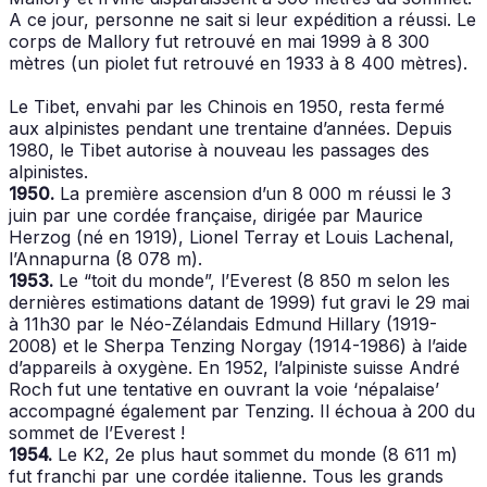
A ce jour, personne ne sait si leur expédition a réussi. Le
corps de Mallory fut retrouvé en mai 1999 à 8 300
mètres (un piolet fut retrouvé en 1933 à 8 400 mètres).
Le Tibet, envahi par les Chinois en 1950, resta fermé
aux alpinistes pendant une trentaine d’années. Depuis
1980, le Tibet autorise à nouveau les passages des
alpinistes.
1950.
La première ascension d’un 8 000 m réussi le 3
juin par une cordée française, dirigée par Maurice
Herzog (né en 1919), Lionel Terray et Louis Lachenal,
l’Annapurna (8 078 m).
1953.
Le “toit du monde”, l’Everest (8 850 m selon les
dernières estimations datant de 1999) fut gravi le 29 mai
à 11h30 par le Néo-Zélandais Edmund Hillary (1919-
2008) et le Sherpa Tenzing Norgay (1914-1986) à l’aide
d’appareils à oxygène. En 1952, l’alpiniste suisse André
Roch fut une tentative en ouvrant la voie ‘népalaise’
accompagné également par Tenzing. Il échoua à 200 du
sommet de l’Everest !
1954.
Le K2, 2e plus haut sommet du monde (8 611 m)
fut franchi par une cordée italienne. Tous les grands