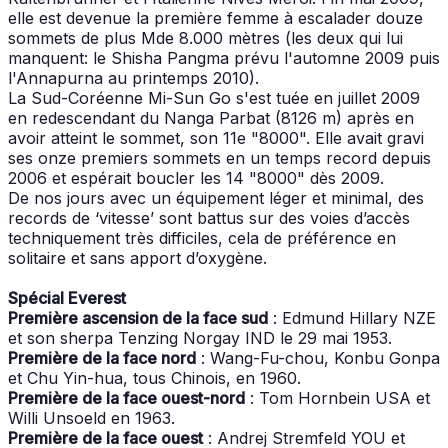
elle est devenue la première femme à escalader douze
sommets de plus Mde 8.000 mètres (les deux qui lui
manquent: le Shisha Pangma prévu l'automne 2009 puis
l'Annapurna au printemps 2010).
La Sud-Coréenne Mi-Sun Go s'est tuée en juillet 2009
en redescendant du Nanga Parbat (8126 m) après en
avoir atteint le sommet, son 11e "8000". Elle avait gravi
ses onze premiers sommets en un temps record depuis
2006 et espérait boucler les 14 "8000" dès 2009.
De nos jours avec un équipement léger et minimal, des
records de ‘vitesse’ sont battus sur des voies d’accès
techniquement très difficiles, cela de préférence en
solitaire et sans apport d’oxygène.
Spécial Everest
Première ascension de la face sud
: Edmund Hillary NZE
et son sherpa Tenzing Norgay IND le 29 mai 1953.
Première de la face nord
: Wang-Fu-chou, Konbu Gonpa
et Chu Yin-hua, tous Chinois, en 1960.
Première de la face ouest-nord
: Tom Hornbein USA et
Willi Unsoeld en 1963.
Première de la face ouest
: Andrej Stremfeld YOU et