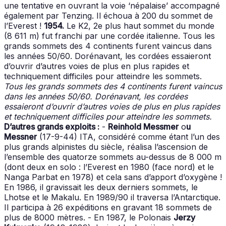
une tentative en ouvrant la voie ‘népalaise’ accompagné
également par Tenzing. Il échoua à 200 du sommet de
l’Everest !
1954.
Le K2, 2e plus haut sommet du monde
(8 611 m) fut franchi par une cordée italienne. Tous les
grands sommets des 4 continents furent vaincus dans
les années 50/60. Dorénavant, les cordées essaieront
d’ouvrir d’autres voies de plus en plus rapides et
techniquement difficiles pour atteindre les sommets.
Tous les grands sommets des 4 continents furent vaincus
dans les années 50/60. Dorénavant, les cordées
essaieront d’ouvrir d’autres voies de plus en plus rapides
et techniquement difficiles pour atteindre les sommets.
D’autres grands exploits :
-
Reinhold Messmer
o
u
Messner
(17-9-44) ITA, considéré comme étant l’un des
plus grands alpinistes du siècle, réalisa l’ascension de
l’ensemble des quatorze sommets au-dessus de 8 000 m
(dont deux en solo : l’Everest en 1980 (face nord) et le
Nanga Parbat en 1978) et cela sans d’apport d’oxygène !
En 1986, il gravissait les deux derniers sommets, le
Lhotse et le Makalu. En 1989/90 il traversa l’Antarctique.
Il participa à 26 expéditions en gravant 18 sommets de
plus de 8000 mètres. - En 1987, le Polonais
Jerzy