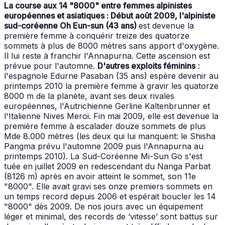
La course aux 14 "8000" entre femmes alpinistes
européennes et asiatiques :
Début août 2009, l'alpiniste
sud-coréenne Oh Eun-sun (43 ans)
est devenue la
première femme à conquérir treize des quatorze
sommets à plus de 8000 mètres sans apport d'oxygène.
Il lui reste à franchir l'Annapurna. Cette ascension est
prévue pour l'automne.
D'autres exploits féminins
:
l'espagnole Edurne Pasaban (35 ans) espère devenir au
printemps 2010 la première femme à gravir les quatorze
8000 m de la planète, avant ses deux rivales
européennes, l'Autrichienne Gerline Kaltenbrunner et
l'Italienne Nives Meroi. Fin mai 2009, elle est devenue la
première femme à escalader douze sommets de plus
Mde 8.000 mètres (les deux qui lui manquent: le Shisha
Pangma prévu l'automne 2009 puis l'Annapurna au
printemps 2010). La Sud-Coréenne Mi-Sun Go s'est
tuée en juillet 2009 en redescendant du Nanga Parbat
(8126 m) après en avoir atteint le sommet, son 11e
"8000". Elle avait gravi ses onze premiers sommets en
un temps record depuis 2006 et espérait boucler les 14
"8000" dès 2009. De nos jours avec un équipement
léger et minimal, des records de ‘vitesse’ sont battus sur