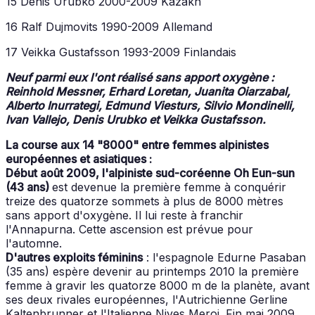
15 Denis Urubko 2000-2009 Kazakh
16 Ralf Dujmovits 1990-2009 Allemand
17 Veikka Gustafsson 1993-2009 Finlandais
Neuf parmi eux l'ont réalisé sans apport oxygène :
Reinhold Messner, Erhard Loretan, Juanita Oiarzabal,
Alberto Inurrategi, Edmund Viesturs, Silvio Mondinelli,
Ivan Vallejo, Denis Urubko et Veikka Gustafsson.
La course aux 14 "8000" entre femmes alpinistes
européennes et asiatiques :
Début août 2009, l'alpiniste sud-coréenne Oh Eun-sun
(43 ans)
est devenue la première femme à conquérir
treize des quatorze sommets à plus de 8000 mètres
sans apport d'oxygène. Il lui reste à franchir
l'Annapurna. Cette ascension est prévue pour
l'automne.
D'autres exploits féminins
: l'espagnole Edurne Pasaban
(35 ans) espère devenir au printemps 2010 la première
femme à gravir les quatorze 8000 m de la planète, avant
ses deux rivales européennes, l'Autrichienne Gerline
Kaltenbrunner et l'Italienne Nives Meroi. Fin mai 2009,