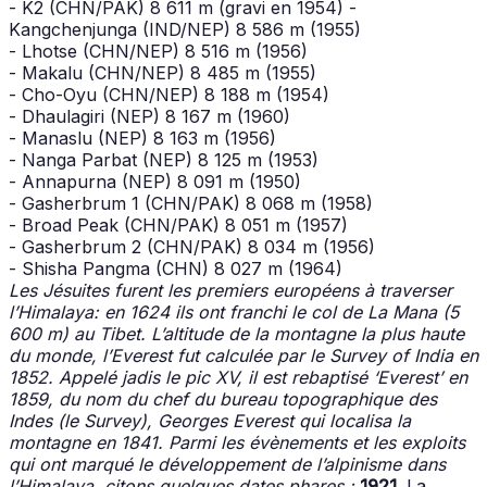
- K2 (CHN/PAK) 8 611 m (gravi en 1954) -
Kangchenjunga (IND/NEP) 8 586 m (1955)
- Lhotse (CHN/NEP) 8 516 m (1956)
- Makalu (CHN/NEP) 8 485 m (1955)
- Cho-Oyu (CHN/NEP) 8 188 m (1954)
- Dhaulagiri (NEP) 8 167 m (1960)
- Manaslu (NEP) 8 163 m (1956)
- Nanga Parbat (NEP) 8 125 m (1953)
- Annapurna (NEP) 8 091 m (1950)
- Gasherbrum 1 (CHN/PAK) 8 068 m (1958)
- Broad Peak (CHN/PAK) 8 051 m (1957)
- Gasherbrum 2 (CHN/PAK) 8 034 m (1956)
- Shisha Pangma (CHN) 8 027 m (1964)
Les Jésuites furent les premiers européens à traverser
l’Himalaya: en 1624 ils ont franchi le col de La Mana (5
600 m) au Tibet.
L’altitude de la montagne la plus haute
du monde, l’Everest fut calculée par le Survey of India en
1852. Appelé jadis le pic XV, il est rebaptisé ‘Everest’ en
1859, du nom du chef du bureau topographique des
Indes (le Survey), Georges Everest qui localisa la
montagne en 1841.
Parmi les évènements et les exploits
qui ont marqué le développement de l’alpinisme dans
l’Himalaya, citons quelques dates phares :
1921.
La