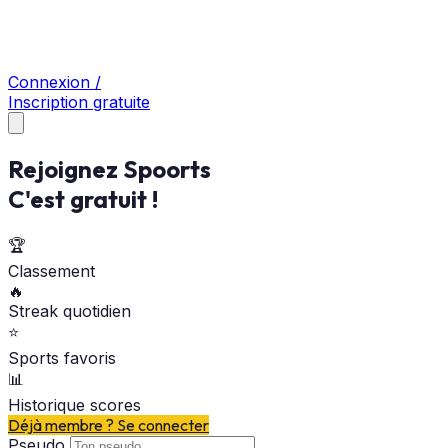
Connexion /
Inscription gratuite
Rejoignez Spoorts
C'est gratuit !
🏆
Classement
🔥
Streak quotidien
⭐
Sports favoris
📊
Historique scores
Déjà membre ? Se connecter
Pseudo