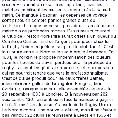
soccer - connaît un essor très important, mais les
matches mobilisent les meilleurs joueurs dès le samedi
matin. Ce manque à gagner, les dépenses de voyage
sont prises en compte par les grands clubs du
Yorkshire, bien que ce ne soit pas admis : l’amateurisme
marron a de profondes racines. Des rumeurs courent :
le Club de Preston-Yorkshire aurait offert à un joueur du
Comité de Cumber­land de l’argent pour jouer chez lui :
la Rugby Union enquête et suspend le club fautif : C’est
la rupture entre le Nord et le sud à brève échéance. En
1891, le Yorkshire propose l’indemnisation des joueurs
pour les heures de travail perdues pour la pratique du
rugby, l’assemblée générale repousse cette proposition
qui ne pourrait tendre que vers le professionnalisme.
C’est ce qui se produit pour les deux frères James,
internationaux gallois de Broughton Rangers; leur
éviction provoque une nouvelle assemblée générale le
20 septembre 1893 à Londres. Et à nouveau par 282
voix contre 136, l’assemblée refuse le manque à gagner
et réaffirme “l’amateurisme” absolu de la Rugby Union.
Le Nord a connu une nouvelle défaite, mais il ne s’avoue
pas vaincu : 22 clubs se réunissent à Leeds en 1895 et