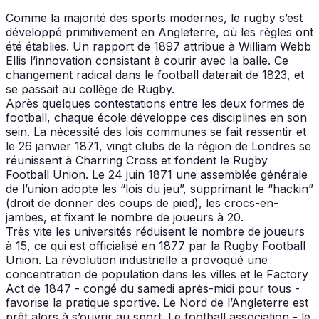
Comme la majorité des sports modernes, le rugby s’est
développé primitivement en Angleterre, où les règles ont
été établies. Un rapport de 1897 attribue à William Webb
Ellis l’innovation consistant à courir avec la balle. Ce
changement radical dans le football daterait de 1823, et
se passait au collège de Rugby.
Après quelques contestations entre les deux formes de
football, chaque école développe ces disciplines en son
sein. La nécessité des lois communes se fait ressentir et
le 26 janvier 1871, vingt clubs de la région de Londres se
réunissent à Charring Cross et fondent le Rugby
Football Union. Le 24 juin 1871 une assemblée générale
de l’union adopte les “lois du jeu”, supprimant le “hackin”
(droit de donner des coups de pied), les crocs-en-
jambes, et fixant le nombre de joueurs à 20.
Très vite les universités réduisent le nombre de joueurs
à 15, ce qui est officialisé en 1877 par la Rugby Football
Union. La révolution industrielle a provoqué une
concentration de population dans les villes et le Factory
Act de 1847 - congé du samedi après-midi pour tous -
favorise la pratique sportive. Le Nord de l’Angleterre est
prêt alors à s’ouvrir au sport. Le football association - le