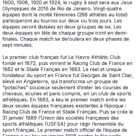
1900, 1908, 1920 et 1924, le rugby à sept sera aux Jeux
Olympiques de 2016 de Rio de Janeiro. Vingt-quatre
équipes dont la moitié féminines (288 athlètes au total)
participeront au tournoi sur deux ou trois jours. Les
équipes seront divisées en deux groupes de six. Les
deux équipes en tête de chaque groupe iront en demi-
finales. Chaque match se déroulera en deux phases de
sept minutes.
Le premier club français fut Le Havre Athlétic Club
fondé en 1872, puis vinrent le Racing Club de France en
1882 et le Stade Français en 1883. Le réel et unique
fondateur du sport en France fut Georges de Saint Clair,
élevé en Angleterre, qui transforma un groupe de
“potaches” soucieux seulement d’imiter les courses de
chevaux, écuries et paris compris, en un club de sports
athlétiques. En 1883, a lieu le premier match entre les
deux seules équipes françaises existantes à l’époque :
Racing Club de France et Stade Français. Puis se crée le
31 janvier 1889 l’Union des sociétés françaises des
sports athlétiques (USFSA) pour régir l’ensemble du
sport français. Le premier match officiel de l’équipe de
France a eu lieu en janvier 1906 contre la Nouvelle-