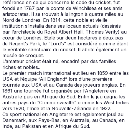
référence en ce qui concerne le code du cricket, fut
fondé en 1787 par le comte de Winchilsea et ses amis
aristocrates. Il se trouvait à Islington à quatre miles au
Nord de Londres. En 1814, cette noble et vieille
institution s’installa dans ses locaux actuels (dessinés
par l’architecte du Royal Albert Hall, Thomas Verity) au
cœur de Londres. Etalé sur deux hectares à deux pas
de Regent’s Park, le “Lord’s” est considéré comme étant
le véritable sanctuaire du cricket. Il abrite également un
musée de croquet.
L’amateur cricket était né, encadré par des familles
riches et nobles..
Le premier match international eut lieu en 1859 entre les
USA et l’équipe “All England” lors d’une première
tournée aux USA et au Canada des joueurs anglais. En
1861 une tournée fut organisée par l’Angleterre en
Australie puis en Afrique du Sud. Enfin le jeu gagna les
autres pays du “Commonwealth” comme les West Indies
vers 1920, l’Inde et la Nouvelle-Zélande en 1932.
Ce sport national en Angleterre est également joué au
Danemark, aux Pays-Bas, en Australie, au Canada, en
Inde, au Pakistan et en Afrique du Sud.