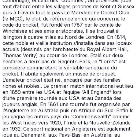
Cambridge), et celui des “countries”, ou provinces, joué
tout d’abord entre les villages proches de Kent et Sussex
puis à travers tout le pays.Le Marylebone Cricket Club
(le MCC), le club de référence en ce qui concerne le
code du cricket, fut fondé en 1787 par le comte de
Winchilsea et ses amis aristocrates. Il se trouvait à
Islington à quatre miles au Nord de Londres. En 1814,
cette noble et vieille institution s’installa dans ses locaux
actuels (dessinés par l’architecte du Royal Albert Hall,
Thomas Verity) au cœur de Londres. Etalé sur deux
hectares à deux pas de Regent’s Park, le “Lord’s” est
considéré comme étant le véritable sanctuaire du
cricket. Il abrite également un musée de croquet.
L’amateur cricket était né, encadré par des familles
riches et nobles.. Le premier match international eut lieu
en 1859 entre les USA et l’équipe “All England” lors
d’une première tournée aux USA et au Canada des
joueurs anglais. En 1861 une tournée fut organisée par
l’Angleterre en Australie puis en Afrique du Sud. Enfin le
jeu gagna les autres pays du “Commonwealth” comme
les West Indies vers 1920, l’Inde et la Nouvelle-Zélande
en 1932. Ce sport national en Angleterre est également
joué au Danemark, aux Pays-Bas, en Australie, au