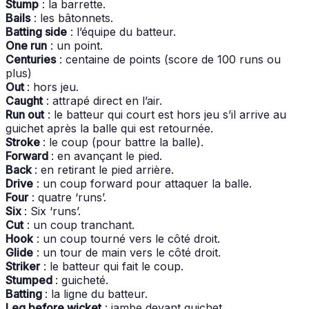
Stump
: la barrette.
Bails
: les bâtonnets.
Batting side
: l’équipe du batteur.
One run
: un point.
Centuries
: centaine de points (score de 100 runs ou
plus)
Out
: hors jeu.
Caught
: attrapé direct en l’air.
Run out
: le batteur qui court est hors jeu s’il arrive au
guichet après la balle qui est retournée.
Stroke
: le coup (pour battre la balle).
Forward
: en avançant le pied.
Back
: en retirant le pied arrière.
Drive
: un coup forward pour attaquer la balle.
Four
: quatre ‘runs’.
Six
: Six ‘runs’.
Cut
: un coup tranchant.
Hook
: un coup tourné vers le côté droit.
Glide
: un tour de main vers le côté droit.
Striker
: le batteur qui fait le coup.
Stumped
: guicheté.
Batting
: la ligne du batteur.
Leg before wicket
: jambe devant guichet.