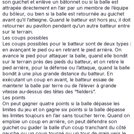
son guichet et enlève un bâtonnet ou si la balle est
attrapée directement en l’air par un membre de l’équipe
du bôleur, ou bien si la balle est retournée au guichet
avant qu’il l’atteigne. Quand le batteur est hors jeu, il doit
retourner au pavillon pendant qu’un autre batteur entre
sur le terrain.
Les coups possibles
Les coups possibles pour le batteur sont de deux types :
en avançant le pied ou en retirant le pied arrière. On
avance le pied pour attaquer la balle, quand elle bondit
sur le terrain près des pieds du batteur, et on retire le
pied arrière, pour la défense ou l’attaque, quand la balle
bondit à une plus grande distance du batteur. En
exécutant un coup en avant, le batteur essaie de
maintenir la balle par terre ou de l’élever à grande
vitesse au-dessus des têtes des “fielders”.
Les points
On peut gagner quatre points si la balle dépasse les
limites du jeu et on gagne six points si la balle dépasse
les limites toujours en l’air sans toucher terre. Quand on
emploie un coup en arrière, on peut défendre son
guichet ou guider la balle d’un coup tranchant du côté
gauche ou un coup tourné ou un tour de main vers le