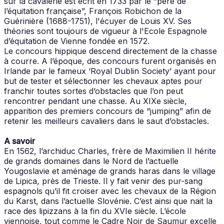
sur la cavalerie est écrit en 1733 par le “père de
l’équitation française”, François Robichon de la
Guérinière (1688-1751), l'écuyer de Louis XV. Ses
théories sont toujours de vigueur à l'Ecole Espagnole
d’équitation de Vienne fondée en 1572.
Le concours hippique descend directement de la chasse
à courre. A l’époque, des concours furent organisés en
Irlande par le fameux ‘Royal Dublin Society’ ayant pour
but de tester et sélectionner les chevaux aptes pour
franchir toutes sortes d’obstacles que l’on peut
rencontrer pendant une chasse. Au XIXe siècle,
apparition des premiers concours de “jumping” afin de
retenir les meilleurs cavaliers dans le saut d’obstacles.
A savoir
En 1562, l’archiduc Charles, frère de Maximilien II hérite
de grands domaines dans le Nord de l’actuelle
Yougoslavie et aménage de grands haras dans le village
de Lipica, près de Trieste. Il y fait venir des pur-sang
espagnols qu’il fit croiser avec les chevaux de la Région
du Karst, dans l’actuelle Slovénie. C’est ainsi que nait la
race des lipizzans à la fin du XVIe siècle. L’école
viennoise, tout comme le Cadre Noir de Saumur excelle