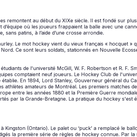
nes remontent au début du XIXe siècle. Il est fondé sur plu
 d’équipe où les joueurs frappaient la balle avec une canne
e, sans patins, à l’aide d’une crosse arrondie.
hurley. Le mot hockey vient du vieux français « hocquet » qui
u Nord. Ce sont leurs soldats, stationnés en Nouvelle Ecos
 étudiants de l'université McGill, W. F. Robertson et R. F. 
équipes comptaient neuf joueurs. Le Hockey Club de l'univer
é établie. En 1894, Lord Stanley, Gouverneur général du Ca
s athlètes amateurs de Montréal. Les premiers matches de
 Europe entre les années 1880 et la Première Guerre mondia
ortés par la Grande-Bretagne. La pratique du hockey s'est 
 Kingston (Ontario). Le palet ou ‘puck’ a remplacé le ballo
digés la première série de règles de hockey connue. Par la s