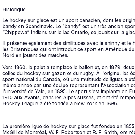
Historique
Le hockey sur glace est un sport canadien, dont les origi
bandy en Scandinavie. Le “bandy” est un très ancien sport
“Chippewa” Indiens sur le lac Ontario, se jouait sur la glac
Il présente également des similitudes avec le shinny et le 
les Britanniques qui ont introduit ce sport en Amérique d
Nord en jouant des matches.
Vers 1860, le palet a remplacé le ballon et, en 1879, deux
celles du hockey sur gazon et du rugby. À l'origine, les 
sport national du Canada, où une multitude de ligues a ét
même année par une équipe représentant l'Association de
l’université de Yale, en 1895. Le sport s'est implanté en
1910 aux Avants, dans les Alpes suisses, et ont été remp
Hockey League a été fondée à New York en 1896.
La première ligue de hockey sur glace fut fondée en 1855 à
McGill de Montréal, W. F. Robertson et R. F. Smith, ont ré