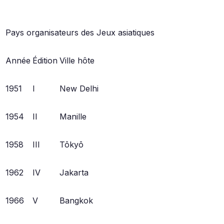
Pays organisateurs des Jeux asiatiques
Année
Édition
Ville hôte
1951
I
New Delhi
1954
II
Manille
1958
III
Tōkyō
1962
IV
Jakarta
1966
V
Bangkok