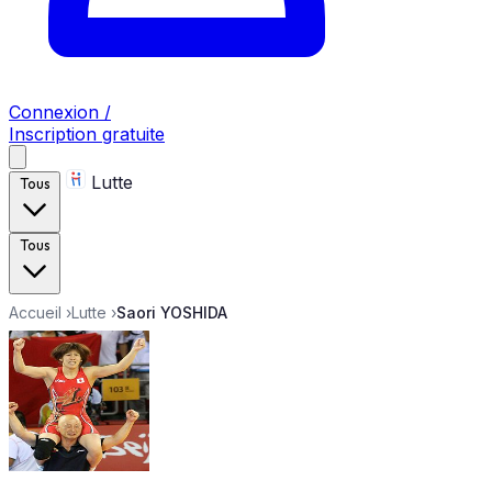
Connexion /
Inscription gratuite
Lutte
Tous
Tous
Accueil
›
Lutte
›
Saori YOSHIDA