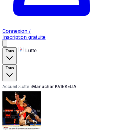
Connexion /
Inscription gratuite
Lutte
Tous
Tous
Accueil
›
Lutte
›
Manuchar KVIRKELIA