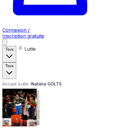
Connexion /
Inscription gratuite
Lutte
Tous
Tous
Accueil
›
Lutte
›
Natalia GOLTS