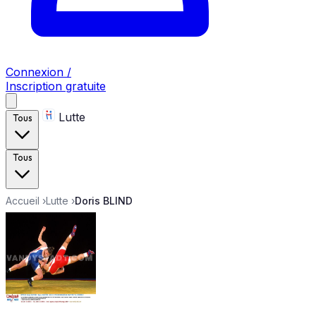
Connexion /
Inscription gratuite
Lutte
Tous
Tous
Accueil
›
Lutte
›
Doris BLIND