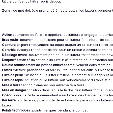
Up
: le combat doit être repris debout.
Zone
: ce mot doit être prononcé à haute voix si les lutteurs pénètren
Action :
demande de l’arbitre appelant les lutteurs à engager le comba
Bras roulé :
mouvement consistant pour un lutteur à ceinturer de ses br
Ceinture en pont :
mouvement au cours duquel un lutteur fait rouler son
Contrôle du corps :
prise consistant pour un lutteur à ceinturer de ses
Décalage avant :
mouvement par lequel un lutteur fait tomber son adve
Disqualification :
élimination d’un lutteur d’un match pour infraction au
Double ramassement de jambes enlevées :
mouvement consistant pour u
Forfait :
victoire prononcée lorsqu’un lutteur est disqualifié ou bless
Fuite de prise :
situation où le lutteur refuse le combat sur le tapis et o
Fuite de tapis :
situation où le lutteur sort volontairement du tapis et où
Mise à terre :
action d’amener son adversaire à terre.
Mise en danger :
position dans laquelle le dos d’un lutteur forme un a
Open :
ordre de l’arbitre demandant à un lutteur de changer de positio
Par terre :
sur le tapis, position de départ dans laquelle un des lutteur
lutteur.
Points techniques :
points marqués pendant le combat.