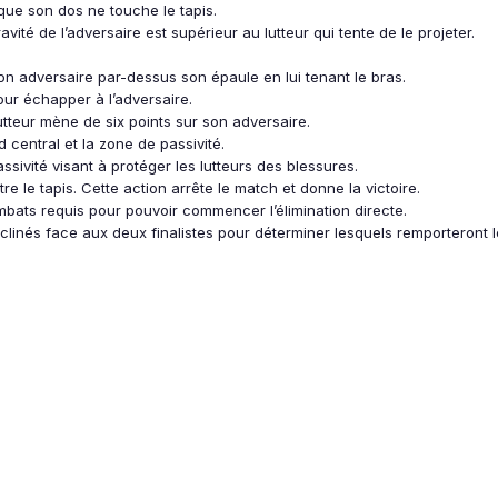
que son dos ne touche le tapis.
vité de l’adversaire est supérieur au lutteur qui tente de le projeter.
on adversaire par-dessus son épaule en lui tenant le bras.
pour échapper à l’adversaire.
tteur mène de six points sur son adversaire.
nd central et la zone de passivité.
assivité visant à protéger les lutteurs des blessures.
e le tapis. Cette action arrête le match et donne la victoire.
mbats requis pour pouvoir commencer l’élimination directe.
nclinés face aux deux finalistes pour déterminer lesquels remporteront 