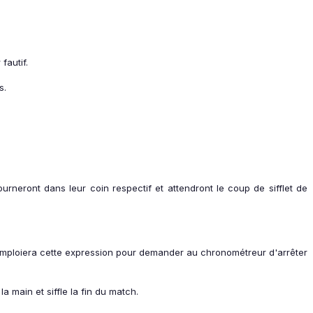
fautif.
s.
ourneront dans leur coin respectif et attendront le coup de sifflet de
re emploiera cette expression pour demander au chronométreur d'arrêter
a main et siffle la fin du match.