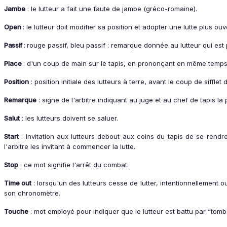
Jambe
: le lutteur a fait une faute de jambe (gréco-romaine).
Open
: le lutteur doit modifier sa position et adopter une lutte plus ouv
Passif
:
rouge passif, bleu passif : remarque donnée au lutteur qui est p
Place
: d'un coup de main sur le tapis, en prononçant en même temps "p
Position
: position initiale des lutteurs à terre, avant le coup de siff
Remarque
: signe de l'arbitre indiquant au juge et au chef de tapis la p
Salut
: les lutteurs doivent se saluer.
Start
: invitation aux lutteurs debout aux coins du tapis de se rendre
l'arbitre les invitant à commencer la lutte.
Stop
: ce mot signifie l'arrêt du combat.
Time out
: lorsqu'un des lutteurs cesse de lutter, intentionnellement 
son chronomètre.
Touche
: mot employé pour indiquer que le lutteur est battu par “tombé”