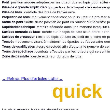
Pont :
position arquée adoptée par un lutteur dos au tapis pour éviter 
Prise de « grande amplitude » :
projection dans laquelle le centre de gra
Prise de bras :
contrôle des bras de l’adversaire.
Projection de bras :
mouvement consistant pour un lutteur à projeter s
Sortie de pont :
sortie d’une position de pont en roulant sur le ventre 
Supériorité technique :
victoire déclarée dans une manche lorsqu’un lu
Surface centrale de lutte :
cercle sur le tapis de lutte situé entre le ro
Surface de protection :
limite du tapis de lutte au-delà de la zone de p
Tombé :
mouvement visant à maintenir les épaules de l’adversaire contr
Tours de qualification :
tours effectués afin d'obtenir le nombre de co
Tours de repêchage :
combats effectués par les lutteurs qui se sont i
Zone de passivité :
cercle extérieur du tapis de lutte.
← Retour
Plus d'articles Lutte →
La plus grande base de données sportive.