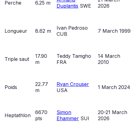
Perche
6.25 m
Duplantis
SWE
2026
Ivan Pedroso
Longueur
8.62 m
7 March 1999
CUB
17.90
Teddy Tamgho
14 March
Triple saut
m
FRA
2010
22.77
Ryan Crouser
Poids
1 March 2024
m
USA
6670
Simon
20-21 March
Heptathlon
pts
Ehammer
SUI
2026