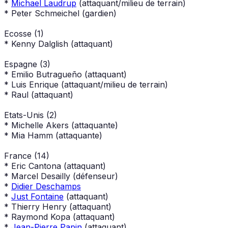
*
Michael Laudrup
(attaquant/milieu de terrain)
* Peter Schmeichel (gardien)
Ecosse (1)
* Kenny Dalglish (attaquant)
Espagne (3)
* Emilio Butragueño (attaquant)
* Luis Enrique (attaquant/milieu de terrain)
* Raul (attaquant)
Etats-Unis (2)
* Michelle Akers (attaquante)
* Mia Hamm (attaquante)
France (14)
* Eric Cantona (attaquant)
* Marcel Desailly (défenseur)
*
Didier Deschamps
*
Just Fontaine
(attaquant)
* Thierry Henry (attaquant)
* Raymond Kopa (attaquant)
*
Jean-Pierre Papin
(attaquant)